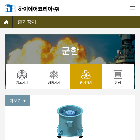
환기장치
군함
공조기기
냉동기기
환기장치
댐퍼
더보기