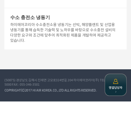
수소 충전소 냉동기
하이에어코리아 수소충전소용 냉동기는 선박, 해양플랜트 및 산업용
냉동기를 통해 습득한 기술력 및 노하우를 바탕으로 수소충전 설비의
다양한 요구와 조건에 맞추어 최적화된 제품을 개발하여 제공하고
있습니다.
(50875) 경상남도 김해시 진례면 고모로324번길 204 하이에어코리아(주) TEL : 055-340-
5000 FAX : 055-346-3501
COPYRIGHT (C) 2017 HI AIR KOREA.CO., LTD ALL RIGHTS RESERVED.